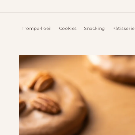
et
passer
au
contenu
Trompe-l'oeil
Cookies
Snacking
Pâtisserie
Passer aux
informations
produits