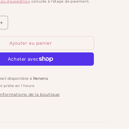
rais d'expédition
calculés à l'étape de paiement.
Augmenter
la
quantité
Ajouter au panier
de
Cookie
Gasri
De
Luxe
-
trait disponible à
Renens
Noix
de
t prête en 1 heure
Pécan
 informations de la boutique