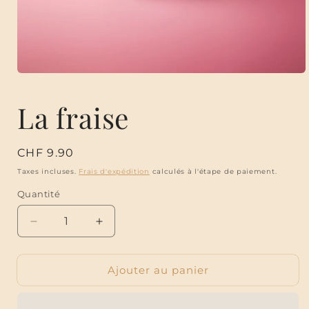
Ouvrir
le
média
La fraise
1
dans
une
fenêtre
modale
Prix
CHF 9.90
habituel
Taxes incluses.
Frais d'expédition
calculés à l'étape de paiement.
Quantité
Réduire
Augmenter
la
la
quantité
quantité
Ajouter au panier
de
de
La
La
fraise
fraise