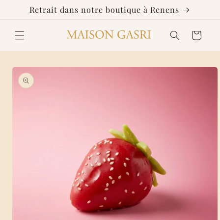
et
Retrait dans notre boutique à Renens
passer
au
contenu
Panier
Passer aux
informations
produits