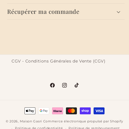
Récupérer ma commande
CGV - Conditions Générales de Vente (CGV)
Facebook
Instagram
TikTok
Moyens
de
© 2026,
Maison Gasri
Commerce électronique propulsé par Shopify
paiement
Politique de confidentialité
Politique de remboursement