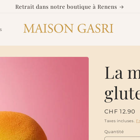
Retrait dans notre boutique à Renens
s
La m
glut
Prix
CHF 12.90
habituel
Taxes incluses.
F
Quantité