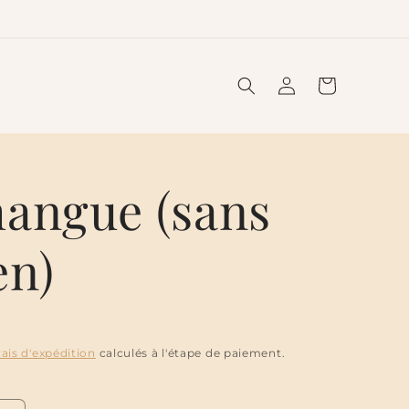
Connexion
Panier
angue (sans
en)
rais d'expédition
calculés à l'étape de paiement.