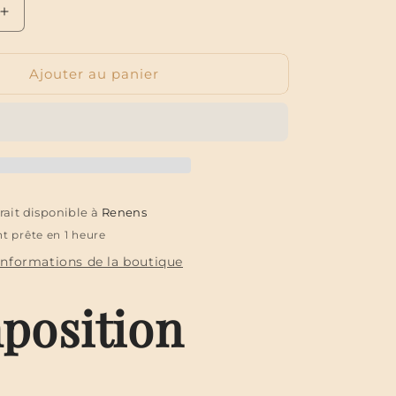
Augmenter
la
quantité
Ajouter au panier
de
La
mangue
(sans
gluten)
trait disponible à
Renens
t prête en 1 heure
 informations de la boutique
position