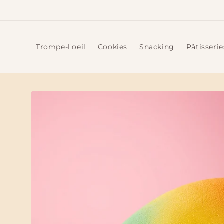
et
passer
au
contenu
Trompe-l'oeil
Cookies
Snacking
Pâtisserie
Passer aux
informations
produits