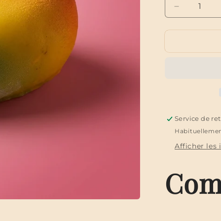
Réduire
la
quantité
de
La
mangue
(sans
gluten)
Service de re
Habituellemen
Afficher les
Com